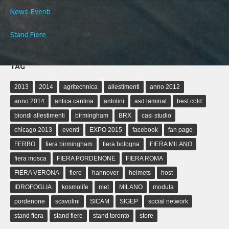
News-Eventi
Stand Fiere
TAG
2013
2014
agritechnica
allestimenti
anno 2012
anno 2014
antica cantina
antolini
asd laminat
best.cold
biondi allestimenti
birmingham
BRX
casi studio
chicago 2013
eventi
EXPO 2015
facebook
fan page
FERBO
fiera birmingham
fiera bologna
FIERA MILANO
fiera mosca
FIERA PORDENONE
FIERA ROMA
FIERA VERONA
fiere
hannover
helmets
host
IDROFOGLIA
kosmolife
met
MILANO
modula
pordenone
scavolini
SICAM
SIGEP
social network
stand fiera
stand fiere
stand toronto
store