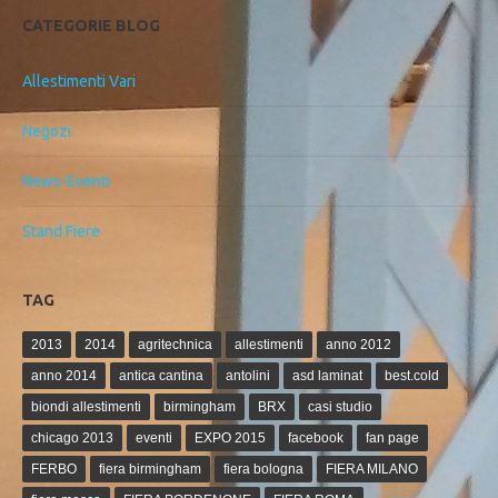
CATEGORIE BLOG
Allestimenti Vari
Negozi
News-Eventi
Stand Fiere
TAG
2013
2014
agritechnica
allestimenti
anno 2012
anno 2014
antica cantina
antolini
asd laminat
best.cold
biondi allestimenti
birmingham
BRX
casi studio
chicago 2013
eventi
EXPO 2015
facebook
fan page
FERBO
fiera birmingham
fiera bologna
FIERA MILANO