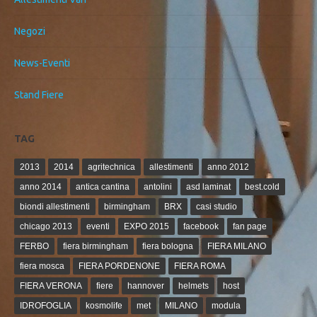
Negozi
News-Eventi
Stand Fiere
TAG
2013
2014
agritechnica
allestimenti
anno 2012
anno 2014
antica cantina
antolini
asd laminat
best.cold
biondi allestimenti
birmingham
BRX
casi studio
chicago 2013
eventi
EXPO 2015
facebook
fan page
FERBO
fiera birmingham
fiera bologna
FIERA MILANO
fiera mosca
FIERA PORDENONE
FIERA ROMA
FIERA VERONA
fiere
hannover
helmets
host
IDROFOGLIA
kosmolife
met
MILANO
modula