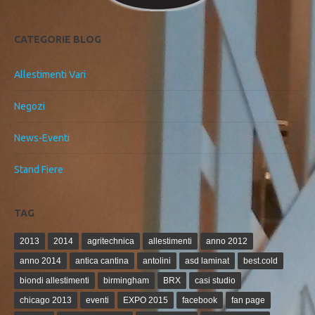
CATEGORIE BLOG
Allestimenti Vari
Negozi
News-Eventi
Stand Fiere
TAG
2013
2014
agritechnica
allestimenti
anno 2012
anno 2014
antica cantina
antolini
asd laminat
best.cold
biondi allestimenti
birmingham
BRX
casi studio
chicago 2013
eventi
EXPO 2015
facebook
fan page